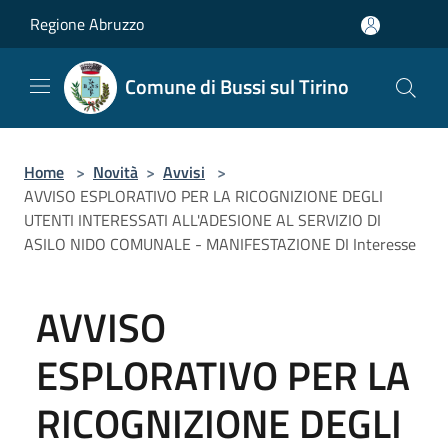
Salta al contenuto principale
Regione Abruzzo
Comune di Bussi sul Tirino
Home
>
Novità
>
Avvisi
>
AVVISO ESPLORATIVO PER LA RICOGNIZIONE DEGLI
UTENTI INTERESSATI ALL'ADESIONE AL SERVIZIO DI
ASILO NIDO COMUNALE - MANIFESTAZIONE DI Interesse
AVVISO
ESPLORATIVO PER LA
RICOGNIZIONE DEGLI