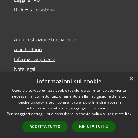
Richiesta assistenza
Amministrazione trasparente
Albo Pretorio
Informativa privacy
Note legali
×
Dichiarazione di accessibilità
Informazioni sui cookie
Questo sito web utilizza cookie tecnici e assimilati strettamente
necessari al corretto funzionamento e alla navigazione del sito,
nonché un cookie tecnico analitico al solo fine di elaborare
informazioni statistiche, aggregate e anonime.
RSS
Copyright © 2026 • Comune di
Per maggiori dettagli, può consultare la cookie policy al seguente
link
Accessibilità
Bussi sul Tirino • Powered by
Privacy
Municipium
Accesso
•
RIFIUTA TUTTO
ACCETTA TUTTO
Cookie
redazione