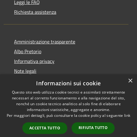
Leggi le FAQ
Richiesta assistenza
Amministrazione trasparente
Albo Pretorio
Informativa privacy
Note legali
×
Dichiarazione di accessibilità
Informazioni sui cookie
Questo sito web utilizza cookie tecnici e assimilati strettamente
necessari al corretto funzionamento e alla navigazione del sito,
nonché un cookie tecnico analitico al solo fine di elaborare
informazioni statistiche, aggregate e anonime.
RSS
Copyright © 2026 • Comune di
Per maggiori dettagli, può consultare la cookie policy al seguente
link
Accessibilità
Bussi sul Tirino • Powered by
Privacy
Municipium
Accesso
•
RIFIUTA TUTTO
ACCETTA TUTTO
Cookie
redazione