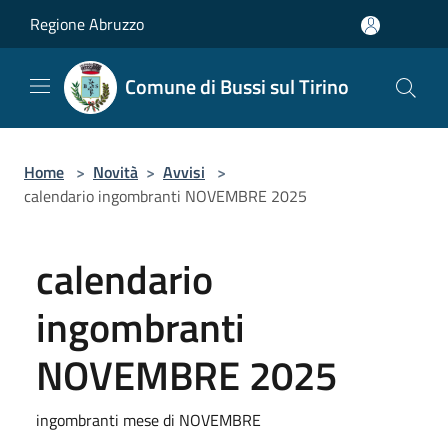
Salta al contenuto principale
Regione Abruzzo
Comune di Bussi sul Tirino
Home
>
Novità
>
Avvisi
>
calendario ingombranti NOVEMBRE 2025
calendario
ingombranti
NOVEMBRE 2025
ingombranti mese di NOVEMBRE