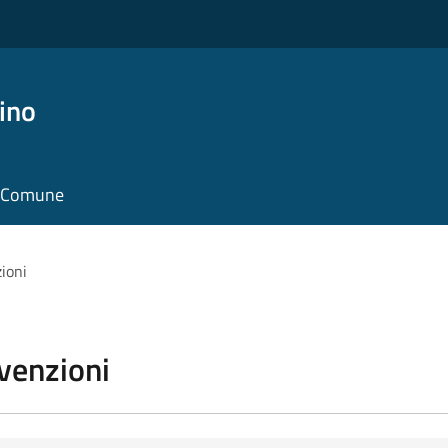
ino
il Comune
zioni
vvenzioni